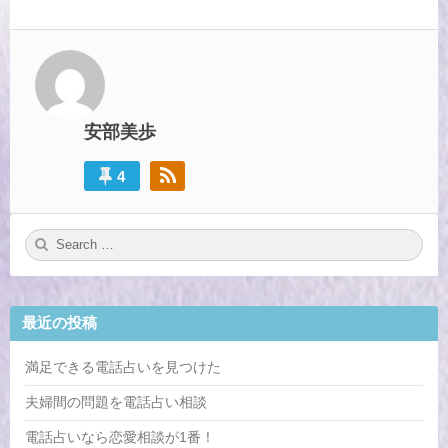
ビ
ゲ
ー
シ
安部美歩
ョ
ン
4
S
S
e
E
a
A
r
R
c
C
h
H
最近の投稿
f
o
r:
満足できる電話占いを見つけた
夫婦間の問題を電話占い相談
電話占いなら恋愛相談が1番！