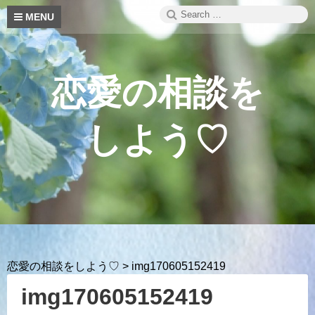
Skip
Search
S
MENU
to
for:
content
恋愛の相談を
しよう♡
恋愛の相談をしよう♡
>
img170605152419
img170605152419