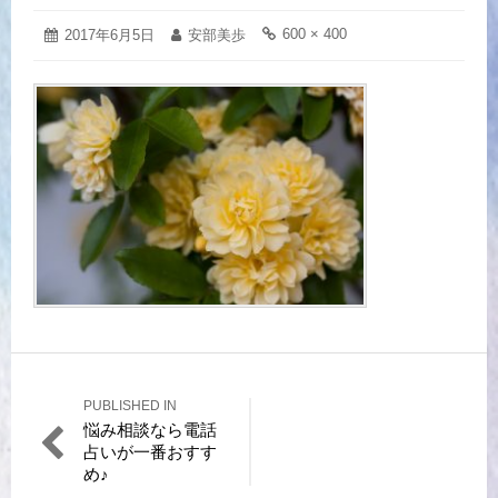
Posted
2017
Author:
Full
600 × 400
2017年6月5日
安部美歩
on:
size
年
link:
6
月
5
日
PUBLISHED IN
投
悩み相談なら電話
稿
占いが一番おすす
め♪
ナ